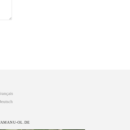
rançais
eutsch
TAMANU-OL.DE